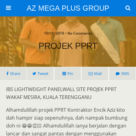
AZ MEGA PLUS GROUP
10/11/2019 • No Comments
PROJEK PPRT
Share
Tweet
Pin
Mail
SMS
IBS LIGHTWEIGHT PANELWALL SITE PROJEK PPRT
WAKAF MESIRA, KUALA TERENGGANU
Alhamdulillah projek PPRT Kontraktor Encik Aziz kito
dah hampir siap sepenuhnya, dah nampak bumbung
doh ni 😁😁👏🏻 Alhamdulillah ianya berjalan dengan
lancar dan sangat pantas dengan menggunakan