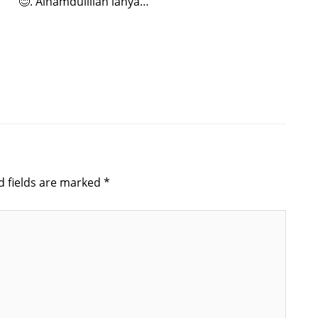
😊. Alhamdulillah ianya…
d fields are marked
*