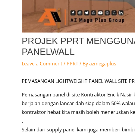
PROJEK PPRT MENGGUNA
PANELWALL
Leave a Comment
/
PPRT
/ By
azmegaplus
PEMASANGAN LIGHTWEIGHT PANEL WALL SITE PR
Pemasangan panel di site Kontraktor Encik Nasir k
berjalan dengan lancar dah siap dalam 50% walaup
kontraktor hebat kita masih boleh meneruskan ke
.
Selain dari supply panel kami juga memberi bimbing