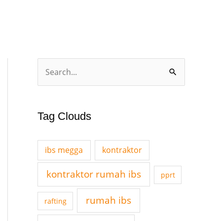
A
S
r
e
c
a
h
Tag Clouds
r
i
c
v
ibs megga
kontraktor
h
e
f
kontraktor rumah ibs
pprt
s
o
rumah ibs
r
rafting
: