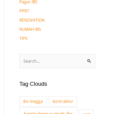
Pagar IBS
PPRT
RENOVATION
RUMAH IBS
TIPS
S
e
a
Tag Clouds
r
c
ibs megga
kontraktor
h
f
kontraktor rumah ibs