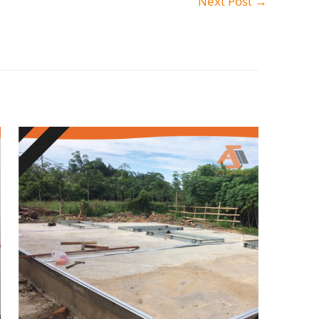
Next Post
→