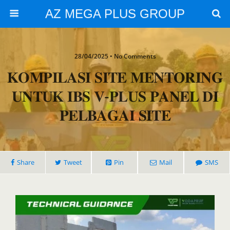
AZ MEGA PLUS GROUP
28/04/2025 • No Comments
𝐊𝐎𝐌𝐏𝐈𝐋𝐀𝐒𝐈 𝐒𝐈𝐓𝐄 𝐌𝐄𝐍𝐓𝐎𝐑𝐈𝐍𝐆
𝐔𝐍𝐓𝐔𝐊 𝐈𝐁𝐒 𝐕-𝐏𝐋𝐔𝐒 𝐏𝐀𝐍𝐄𝐋 𝐃𝐈
𝐏𝐄𝐋𝐁𝐀𝐆𝐀𝐈 𝐒𝐈𝐓𝐄
Share
Tweet
Pin
Mail
SMS