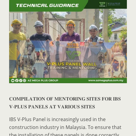
𝐂𝐎𝐌𝐏𝐈𝐋𝐀𝐓𝐈𝐎𝐍 𝐎𝐅 𝐌𝐄𝐍𝐓𝐎𝐑𝐈𝐍𝐆 𝐒𝐈𝐓𝐄𝐒 𝐅𝐎𝐑 𝐈𝐁𝐒
𝐕-𝐏𝐋𝐔𝐒 𝐏𝐀𝐍𝐄𝐋𝐒 𝐀𝐓 𝐕𝐀𝐑𝐈𝐎𝐔𝐒 𝐒𝐈𝐓𝐄𝐒
IBS V-Plus Panel is increasingly used in the
construction industry in Malaysia. To ensure that
the installation of these panels is done correctly