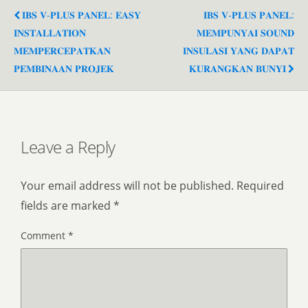
𝐈𝐁𝐒 𝐕-𝐏𝐋𝐔𝐒 𝐏𝐀𝐍𝐄𝐋: 𝐄𝐀𝐒𝐘
𝐈𝐁𝐒 𝐕-𝐏𝐋𝐔𝐒 𝐏𝐀𝐍𝐄𝐋:
𝐈𝐍𝐒𝐓𝐀𝐋𝐋𝐀𝐓𝐈𝐎𝐍
𝐌𝐄𝐌𝐏𝐔𝐍𝐘𝐀𝐈 𝐒𝐎𝐔𝐍𝐃
𝐌𝐄𝐌𝐏𝐄𝐑𝐂𝐄𝐏𝐀𝐓𝐊𝐀𝐍
𝐈𝐍𝐒𝐔𝐋𝐀𝐒𝐈 𝐘𝐀𝐍𝐆 𝐃𝐀𝐏𝐀𝐓
𝐏𝐄𝐌𝐁𝐈𝐍𝐀𝐀𝐍 𝐏𝐑𝐎𝐉𝐄𝐊
𝐊𝐔𝐑𝐀𝐍𝐆𝐊𝐀𝐍 𝐁𝐔𝐍𝐘𝐈
Leave a Reply
Your email address will not be published.
Required
fields are marked
*
Comment
*