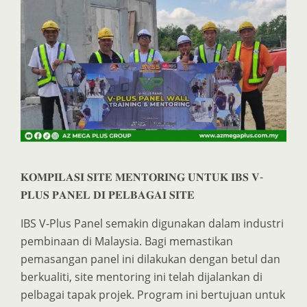
𝐊𝐎𝐌𝐏𝐈𝐋𝐀𝐒𝐈 𝐒𝐈𝐓𝐄 𝐌𝐄𝐍𝐓𝐎𝐑𝐈𝐍𝐆 𝐔𝐍𝐓𝐔𝐊 𝐈𝐁𝐒 𝐕-
𝐏𝐋𝐔𝐒 𝐏𝐀𝐍𝐄𝐋 𝐃𝐈 𝐏𝐄𝐋𝐁𝐀𝐆𝐀𝐈 𝐒𝐈𝐓𝐄
IBS V-Plus Panel semakin digunakan dalam industri
pembinaan di Malaysia. Bagi memastikan
pemasangan panel ini dilakukan dengan betul dan
berkualiti, site mentoring ini telah dijalankan di
pelbagai tapak projek. Program ini bertujuan untuk