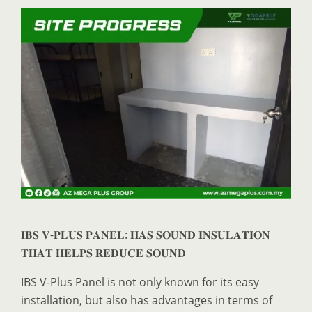
𝐈𝐁𝐒 𝐕-𝐏𝐋𝐔𝐒 𝐏𝐀𝐍𝐄𝐋: 𝐇𝐀𝐒 𝐒𝐎𝐔𝐍𝐃 𝐈𝐍𝐒𝐔𝐋𝐀𝐓𝐈𝐎𝐍
𝐓𝐇𝐀𝐓 𝐇𝐄𝐋𝐏𝐒 𝐑𝐄𝐃𝐔𝐂𝐄 𝐒𝐎𝐔𝐍𝐃
IBS V-Plus Panel is not only known for its easy
installation, but also has advantages in terms of