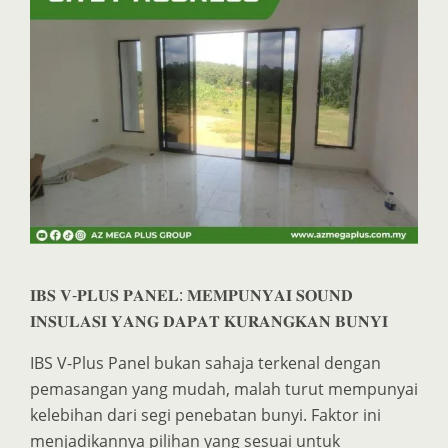
𝐈𝐁𝐒 𝐕-𝐏𝐋𝐔𝐒 𝐏𝐀𝐍𝐄𝐋: 𝐌𝐄𝐌𝐏𝐔𝐍𝐘𝐀𝐈 𝐒𝐎𝐔𝐍𝐃
𝐈𝐍𝐒𝐔𝐋𝐀𝐒𝐈 𝐘𝐀𝐍𝐆 𝐃𝐀𝐏𝐀𝐓 𝐊𝐔𝐑𝐀𝐍𝐆𝐊𝐀𝐍 𝐁𝐔𝐍𝐘𝐈
IBS V-Plus Panel bukan sahaja terkenal dengan
pemasangan yang mudah, malah turut mempunyai
kelebihan dari segi penebatan bunyi. Faktor ini
menjadikannya pilihan yang sesuai untuk