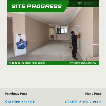
Previous Post
Next Post
𝐊𝐎𝐌𝐏𝐈𝐋𝐀𝐒𝐈 𝐒𝐈𝐓𝐄
𝐃𝐄𝐋𝐈𝐕𝐄𝐑𝐘 𝐈𝐁𝐒 𝐕-𝐏𝐋𝐔𝐒