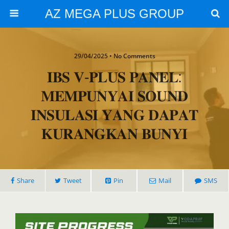
AZ MEGA PLUS GROUP
29/04/2025 • No Comments
𝐈𝐁𝐒 𝐕-𝐏𝐋𝐔𝐒 𝐏𝐀𝐍𝐄𝐋:
𝐌𝐄𝐌𝐏𝐔𝐍𝐘𝐀𝐈 𝐒𝐎𝐔𝐍𝐃
𝐈𝐍𝐒𝐔𝐋𝐀𝐒𝐈 𝐘𝐀𝐍𝐆 𝐃𝐀𝐏𝐀𝐓
𝐊𝐔𝐑𝐀𝐍𝐆𝐊𝐀𝐍 𝐁𝐔𝐍𝐘𝐈
Share
Tweet
Pin
Mail
SMS