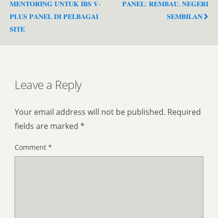
𝐌𝐄𝐍𝐓𝐎𝐑𝐈𝐍𝐆 𝐔𝐍𝐓𝐔𝐊 𝐈𝐁𝐒 𝐕-
𝐏𝐀𝐍𝐄𝐋: 𝐑𝐄𝐌𝐁𝐀𝐔, 𝐍𝐄𝐆𝐄𝐑𝐈
𝐏𝐋𝐔𝐒 𝐏𝐀𝐍𝐄𝐋 𝐃𝐈 𝐏𝐄𝐋𝐁𝐀𝐆𝐀𝐈
𝐒𝐄𝐌𝐁𝐈𝐋𝐀𝐍
𝐒𝐈𝐓𝐄
Leave a Reply
Your email address will not be published.
Required
fields are marked
*
Comment
*