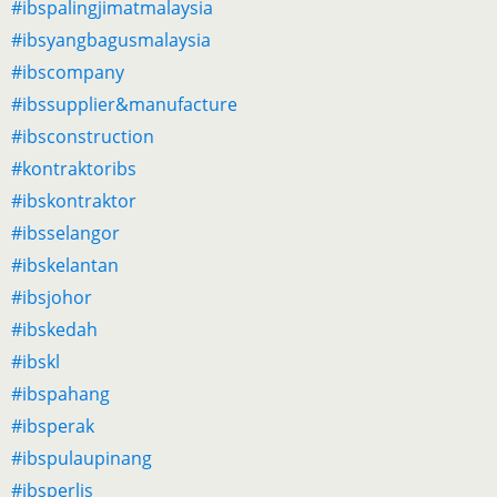
#ibspalingjimatmalaysia
#ibsyangbagusmalaysia
#ibscompany
#ibssupplier&manufacture
#ibsconstruction
#kontraktoribs
#ibskontraktor
#ibsselangor
#ibskelantan
#ibsjohor
#ibskedah
#ibskl
#ibspahang
#ibsperak
#ibspulaupinang
#ibsperlis