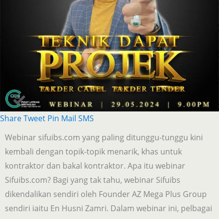
Share
Tweet
Pin
Mail
SMS
Webinar sifuibs.com yang paling ditunggu-tunggu kini
kembali dengan topik-topik menarik, khas untuk
kontraktor dan bakal kontraktor. Apa itu webinar
Sifuibs.com? Bagi yang tak tahu, webinar Sifuibs
dikendalikan sendiri oleh Founder AZ Mega Plus Group
sendiri iaitu En Husni Zamri. Dalam webinar ini, pelbagai