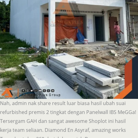
Nah, admin nak share result luar biasa hasil ubah suai
refurbished premis 2 tingkat dengan Panelwall IBS MeGGa!
Tersergam GAH dan sangat awesome Shoplot ini hasil
kerja team seliaan. Diamond En Asyraf, amazing works