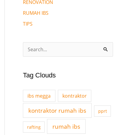
RENOVATION
RUMAH IBS
TIPS
S
e
a
Tag Clouds
r
c
ibs megga
kontraktor
h
f
kontraktor rumah ibs
pprt
o
rumah ibs
rafting
r