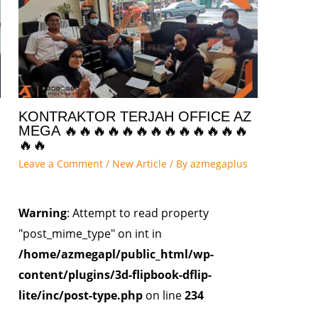
KONTRAKTOR TERJAH OFFICE AZ
MEGA 🔥🔥🔥🔥🔥🔥🔥🔥🔥🔥🔥🔥🔥
🔥🔥
Leave a Comment
/
New Article
/ By
azmegaplus
Warning
: Attempt to read property
"post_mime_type" on int in
/home/azmegapl/public_html/wp-
content/plugins/3d-flipbook-dflip-
lite/inc/post-type.php
on line
234