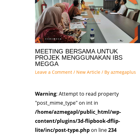
MEETING BERSAMA UNTUK
PROJEK MENGGUNAKAN IBS
MEGGA
Leave a Comment
/
New Article
/ By
azmegaplus
Warning
: Attempt to read property
"post_mime_type" on int in
/home/azmegapl/public_html/wp-
content/plugins/3d-flipbook-dflip-
lite/inc/post-type.php
on line
234