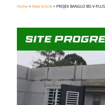
Skip
Home
New Article
PROJEK BANGLO IBS V-PLUS
to
content
Post
navigation