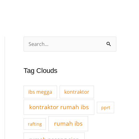
A
S
r
e
c
a
Tag Clouds
h
r
i
c
v
ibs megga
kontraktor
h
e
f
kontraktor rumah ibs
pprt
s
o
rumah ibs
rafting
r
: