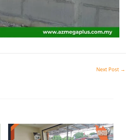
Next Post
→