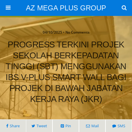
AZ MEGA PLUS GROUP
04/10/2025 • No Comments
PROGRESS TERKINI PROJEK
SEKOLAH BERKEPADATAN
TINGGI (SBT) MENGGUNAKAN
IBS V-PLUS SMART WALL BAGI
PROJEK DI BAWAH JABATAN
KERJA RAYA (JKR)
Share
Tweet
Pin
Mail
SMS