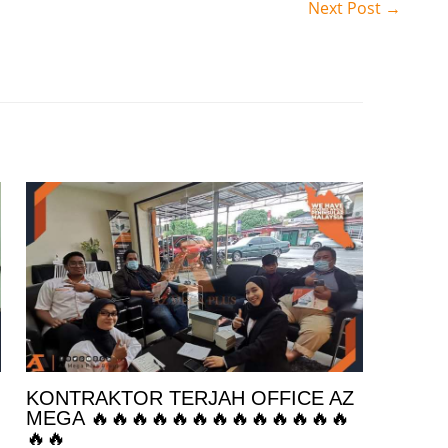
Next Post
→
KONTRAKTOR TERJAH OFFICE AZ
MEGA 🔥🔥🔥🔥🔥🔥🔥🔥🔥🔥🔥🔥🔥
🔥🔥