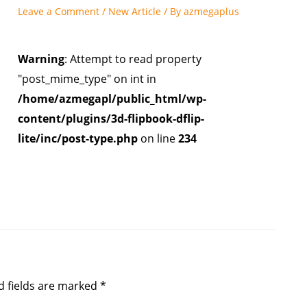
Leave a Comment
/
New Article
/ By
azmegaplus
Warning
: Attempt to read property
"post_mime_type" on int in
/home/azmegapl/public_html/wp-
content/plugins/3d-flipbook-dflip-
lite/inc/post-type.php
on line
234
d fields are marked
*