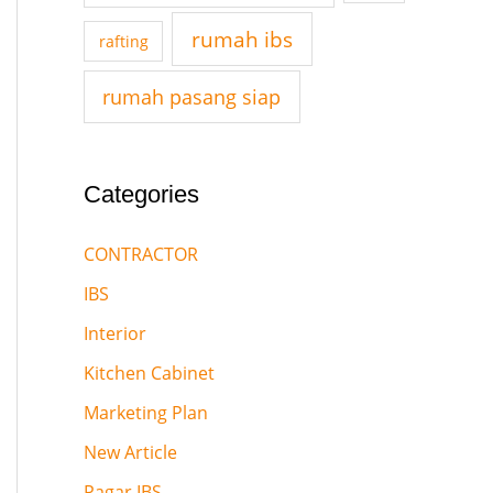
o
rumah ibs
rafting
r
:
rumah pasang siap
Categories
CONTRACTOR
IBS
Interior
Kitchen Cabinet
Marketing Plan
New Article
Pagar IBS