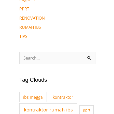
PPRT
RENOVATION
RUMAH IBS
TIPS
S
e
a
Tag Clouds
r
c
ibs megga
kontraktor
h
f
kontraktor rumah ibs
pprt