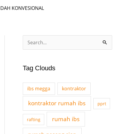
EDAH KONVESIONAL
A
S
r
e
c
a
Tag Clouds
h
r
i
c
v
ibs megga
kontraktor
h
e
f
kontraktor rumah ibs
pprt
s
o
rumah ibs
rafting
r
: