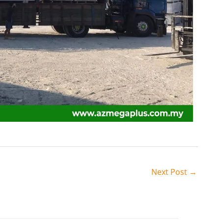
Next Post
→