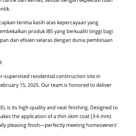
tik.
pkan terima kasih atas kepercayaan yang
mbekalkan produk IBS yang berkualiti tinggi bagi
an dan efisien selaras dengan dunia pembinaan
R
r-supervised residential construction site in
ebruary 15, 2025. Our team is honored to deliver
 is its high-quality and neat finishing. Designed to
kes the application of a thin skim coat (3-6 mm)
cally pleasing finish—perfectly meeting homeowners’