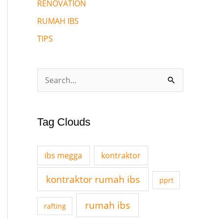
RENOVATION
RUMAH IBS
TIPS
S
e
a
Tag Clouds
r
c
ibs megga
kontraktor
h
f
kontraktor rumah ibs
pprt
o
rumah ibs
rafting
r