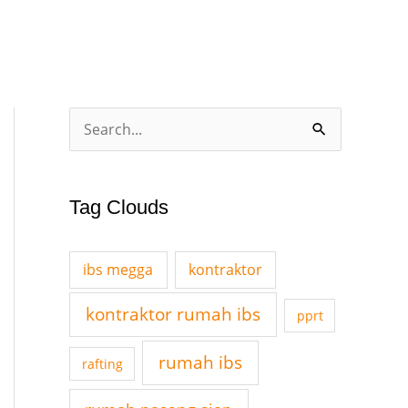
A
S
r
e
c
a
Tag Clouds
h
r
i
c
v
ibs megga
kontraktor
h
e
f
kontraktor rumah ibs
pprt
s
o
rumah ibs
rafting
r
: