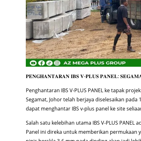
𝐏𝐄𝐍𝐆𝐇𝐀𝐍𝐓𝐀𝐑𝐀𝐍 𝐈𝐁𝐒 𝐕-𝐏𝐋𝐔𝐒 𝐏𝐀𝐍𝐄𝐋: 𝐒𝐄𝐆𝐀𝐌
Penghantaran IBS V-PLUS PANEL ke tapak proje
Segamat, Johor telah berjaya diselesaikan pada 
dapat menghantar IBS v-plus panel ke site seliaa
Salah satu kelebihan utama IBS V-PLUS PANEL ada
Panel ini direka untuk memberikan permukaan y
nipis berskla 3-6 mm pada dinding akan jadi leb