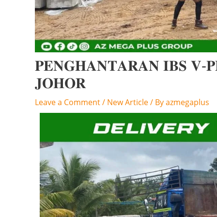
𝐏𝐄𝐍𝐆𝐇𝐀𝐍𝐓𝐀𝐑𝐀𝐍 𝐈𝐁𝐒 𝐕-𝐏
𝐉𝐎𝐇𝐎𝐑
Leave a Comment
/
New Article
/ By
azmegaplus