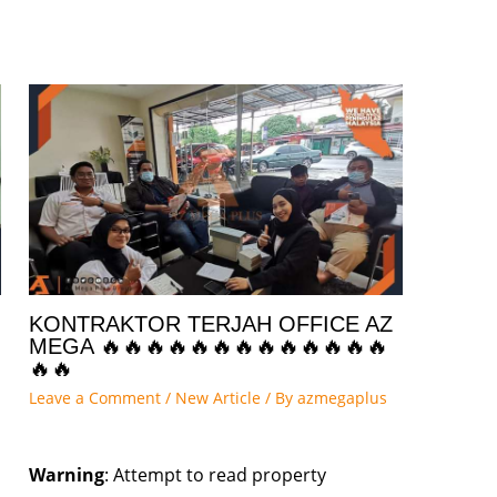
KONTRAKTOR TERJAH OFFICE AZ
MEGA 🔥🔥🔥🔥🔥🔥🔥🔥🔥🔥🔥🔥🔥
🔥🔥
Leave a Comment
/
New Article
/ By
azmegaplus
Warning
: Attempt to read property