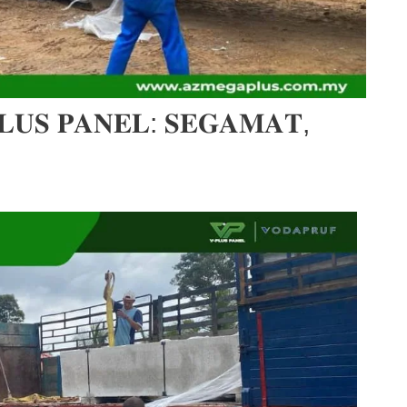
𝐋𝐔𝐒 𝐏𝐀𝐍𝐄𝐋: 𝐒𝐄𝐆𝐀𝐌𝐀𝐓,