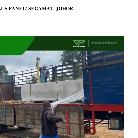
𝐔𝐒 𝐏𝐀𝐍𝐄𝐋: 𝐒𝐄𝐆𝐀𝐌𝐀𝐓, 𝐉𝐎𝐇𝐎𝐑