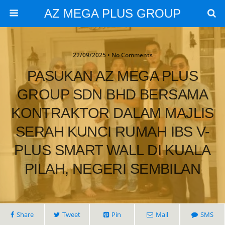
AZ MEGA PLUS GROUP
22/09/2025 • No Comments
PASUKAN AZ MEGA PLUS
GROUP SDN BHD BERSAMA
KONTRAKTOR DALAM MAJLIS
SERAH KUNCI RUMAH IBS V-
PLUS SMART WALL DI KUALA
PILAH, NEGERI SEMBILAN
Share
Tweet
Pin
Mail
SMS