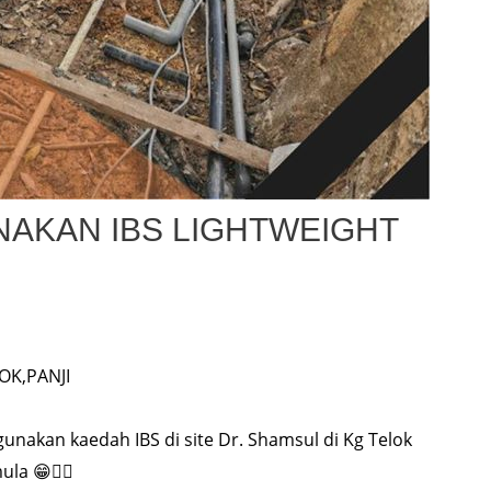
AKAN IBS LIGHTWEIGHT
OK,PANJI
nakan kaedah IBS di site Dr. Shamsul di Kg Telok
la 😁👍🏻