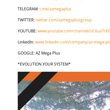
TELEGRAM:
t.me/azmegaplus
TWITTER:
twitter.com/azmegaplusgroup
YOUTUBE:
www.youtube.com/channel/UC6ux7rK
LinkedIn:
www.linkedin.com/company/az-mega-pl
GOOGLE: AZ Mega Plus
*EVOLUTION YOUR SYSTEM*