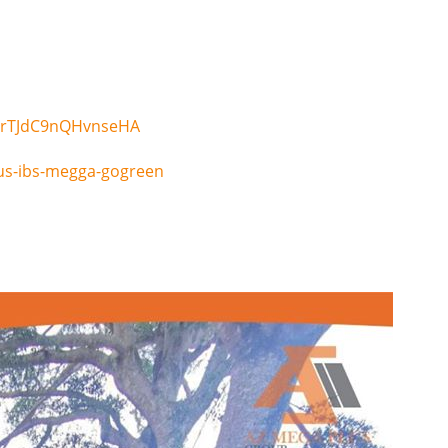
FrTJdC9nQHvnseHA
us-ibs-megga-gogreen