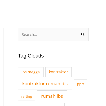
A
S
r
e
c
a
h
Tag Clouds
r
i
c
v
ibs megga
kontraktor
h
e
f
kontraktor rumah ibs
pprt
s
o
rumah ibs
r
rafting
: