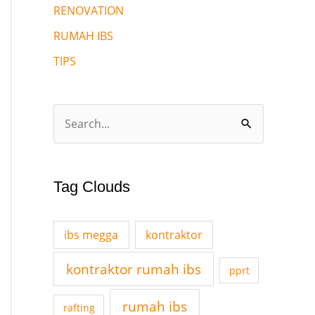
RENOVATION
RUMAH IBS
TIPS
S
e
a
Tag Clouds
r
c
ibs megga
kontraktor
h
f
kontraktor rumah ibs
pprt
o
rumah ibs
r
rafting