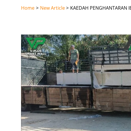
Skip
Home
New Article
KAEDAH PENGHANTARAN IB
to
content
Post
navigation