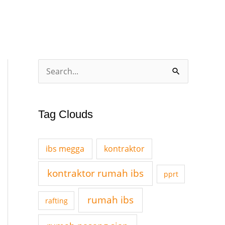
A
S
r
e
c
a
Tag Clouds
h
r
i
c
v
ibs megga
kontraktor
h
e
f
kontraktor rumah ibs
pprt
s
o
rumah ibs
rafting
r
: