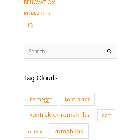
RENOVATION
RUMAH IBS
TIPS
S
e
a
Tag Clouds
r
c
ibs megga
kontraktor
h
f
kontraktor rumah ibs
pprt
o
rumah ibs
rafting
r