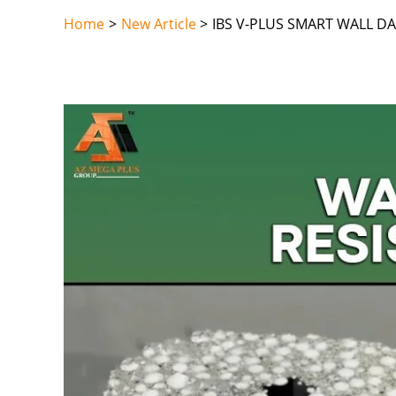
Skip
Home
New Article
IBS V-PLUS SMART WALL 
to
content
Post
navigation