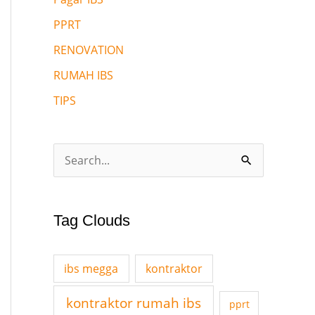
PPRT
RENOVATION
RUMAH IBS
TIPS
S
e
a
Tag Clouds
r
c
ibs megga
kontraktor
h
f
kontraktor rumah ibs
pprt