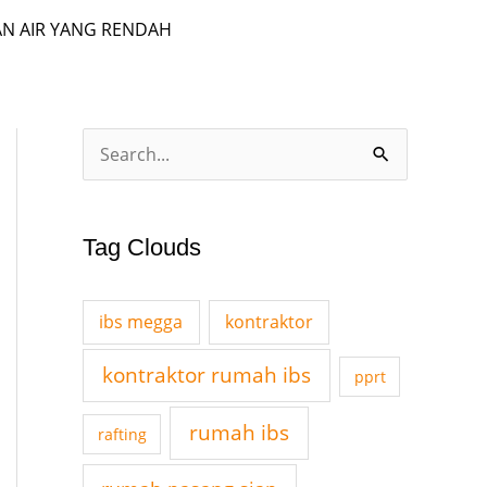
N AIR YANG RENDAH
A
S
r
e
c
a
Tag Clouds
h
r
i
c
v
ibs megga
kontraktor
h
e
f
kontraktor rumah ibs
pprt
s
o
rumah ibs
rafting
r
: