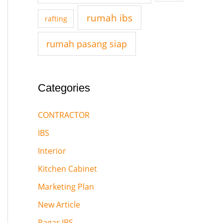
o
rumah ibs
rafting
r
:
rumah pasang siap
Categories
CONTRACTOR
IBS
Interior
Kitchen Cabinet
Marketing Plan
New Article
Pagar IBS