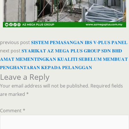
previous post
𝐒𝐈𝐒𝐓𝐄𝐌 𝐏𝐄𝐌𝐀𝐒𝐀𝐍𝐆𝐀𝐍 𝐈𝐁𝐒 𝐕-𝐏𝐋𝐔𝐒 𝐏𝐀𝐍𝐄𝐋
next post
𝐒𝐘𝐀𝐑𝐈𝐊𝐀𝐓 𝐀𝐙 𝐌𝐄𝐆𝐀 𝐏𝐋𝐔𝐒 𝐆𝐑𝐎𝐔𝐏 𝐒𝐃𝐍 𝐁𝐇𝐃
𝐀𝐌𝐀𝐓 𝐌𝐄𝐌𝐄𝐍𝐓𝐈𝐍𝐆𝐊𝐀𝐍 𝐊𝐔𝐀𝐋𝐈𝐓𝐈 𝐒𝐄𝐁𝐄𝐋𝐔𝐌 𝐌𝐄𝐌𝐁𝐔𝐀𝐓
𝐏𝐄𝐍𝐆𝐇𝐀𝐍𝐓𝐀𝐑𝐀𝐍 𝐊𝐄𝐏𝐀𝐃𝐀 𝐏𝐄𝐋𝐀𝐍𝐆𝐆𝐀𝐍
Leave a Reply
Your email address will not be published.
Required fields
are marked
*
Comment
*