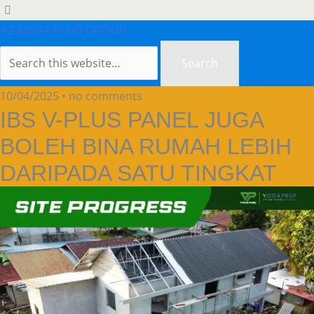
AZ MEGA PLUS GROUP
10/04/2025 • no comments
IBS V-PLUS PANEL JUGA
BOLEH BINA RUMAH LEBIH
DARIPADA SATU TINGKAT