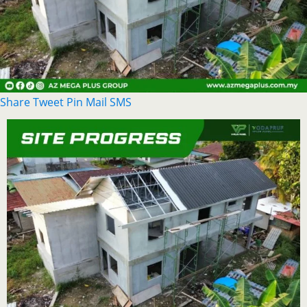
Share
Tweet
Pin
Mail
SMS