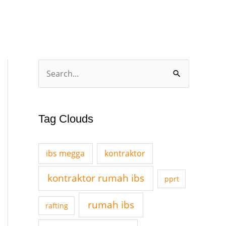
A
S
r
e
c
a
h
Tag Clouds
r
i
c
v
ibs megga
kontraktor
h
e
f
kontraktor rumah ibs
pprt
s
o
rumah ibs
r
rafting
: