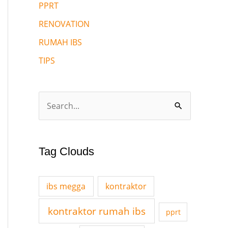
PPRT
RENOVATION
RUMAH IBS
TIPS
S
e
a
Tag Clouds
r
c
ibs megga
kontraktor
h
f
kontraktor rumah ibs
pprt
o