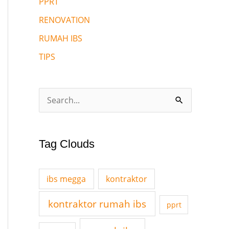
PPRT
RENOVATION
RUMAH IBS
TIPS
S
e
a
Tag Clouds
r
c
ibs megga
kontraktor
h
f
kontraktor rumah ibs
pprt
o