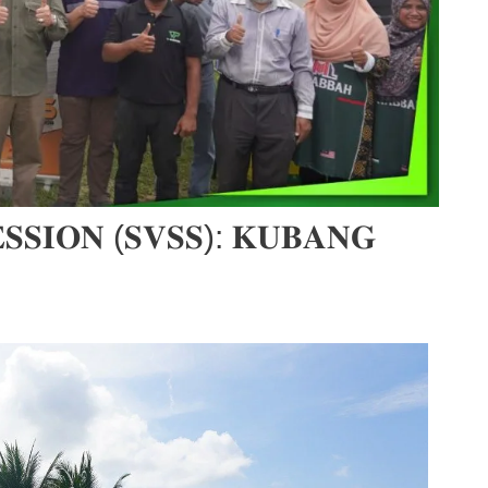
𝐄𝐒𝐒𝐈𝐎𝐍 (𝐒𝐕𝐒𝐒): 𝐊𝐔𝐁𝐀𝐍𝐆