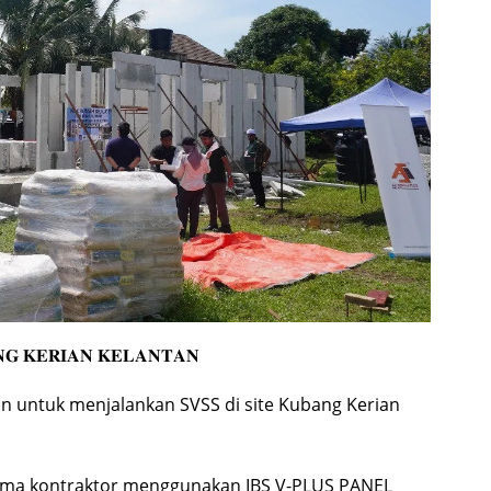
𝐀𝐍𝐆 𝐊𝐄𝐑𝐈𝐀𝐍 𝐊𝐄𝐋𝐀𝐍𝐓𝐀𝐍
an untuk menjalankan SVSS di site Kubang Kerian
tama kontraktor menggunakan IBS V-PLUS PANEL