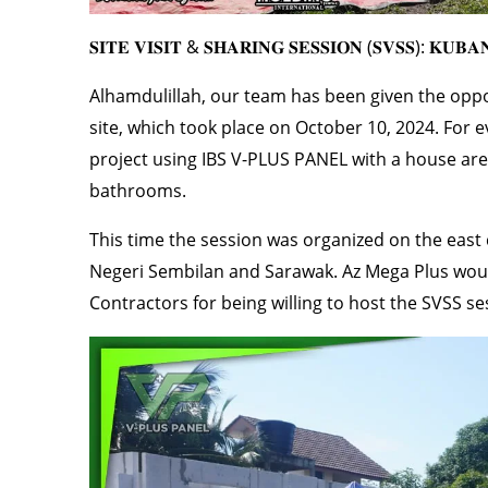
𝐒𝐈𝐓𝐄 𝐕𝐈𝐒𝐈𝐓 & 𝐒𝐇𝐀𝐑𝐈𝐍𝐆 𝐒𝐄𝐒𝐒𝐈𝐎𝐍 (𝐒𝐕𝐒𝐒): 𝐊𝐔𝐁
Alhamdulillah, our team has been given the opp
site, which took place on October 10, 2024. For ev
project using IBS V-PLUS PANEL with a house ar
bathrooms.
This time the session was organized on the east
Negeri Sembilan and Sarawak. Az Mega Plus would
Contractors for being willing to host the SVSS se