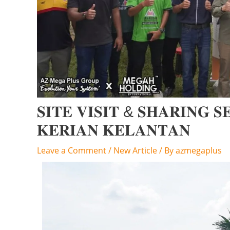
𝐒𝐈𝐓𝐄 𝐕𝐈𝐒𝐈𝐓 & 𝐒𝐇𝐀𝐑𝐈𝐍𝐆 𝐒
𝐊𝐄𝐑𝐈𝐀𝐍 𝐊𝐄𝐋𝐀𝐍𝐓𝐀𝐍
Leave a Comment
/
New Article
/ By
azmegaplus