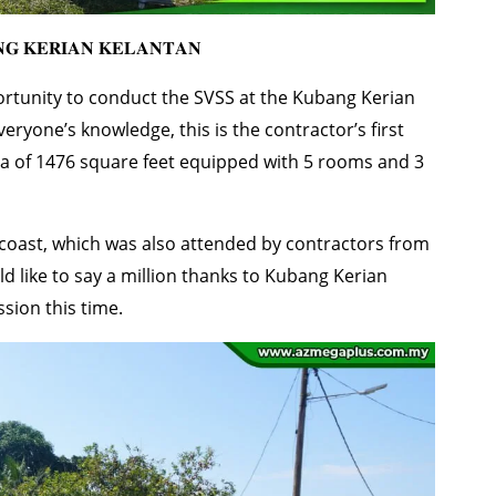
𝐀𝐍𝐆 𝐊𝐄𝐑𝐈𝐀𝐍 𝐊𝐄𝐋𝐀𝐍𝐓𝐀𝐍
ortunity to conduct the SVSS at the Kubang Kerian
eryone’s knowledge, this is the contractor’s first
ea of 1476 square feet equipped with 5 rooms and 3
 coast, which was also attended by contractors from
 like to say a million thanks to Kubang Kerian
ssion this time.