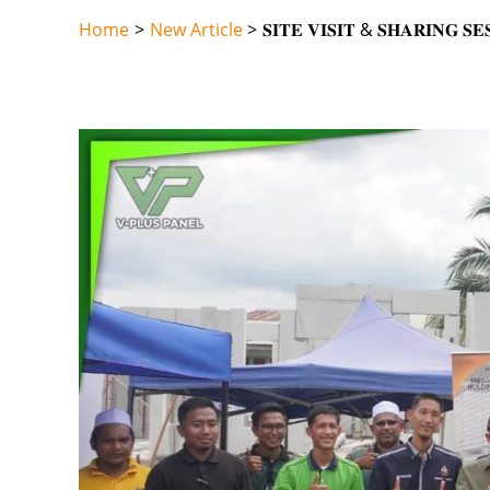
Skip
Home
New Article
𝐒𝐈𝐓𝐄 𝐕𝐈𝐒𝐈𝐓 & 𝐒𝐇𝐀𝐑𝐈𝐍𝐆 𝐒
to
content
Post
navigation