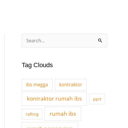
A
S
r
e
c
a
Tag Clouds
h
r
i
c
v
ibs megga
kontraktor
h
e
f
kontraktor rumah ibs
pprt
s
o
rumah ibs
rafting
r
: