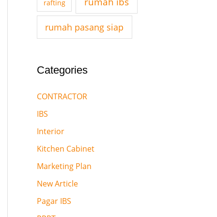
rumah ibs
rafting
r
:
rumah pasang siap
Categories
CONTRACTOR
IBS
Interior
Kitchen Cabinet
Marketing Plan
New Article
Pagar IBS