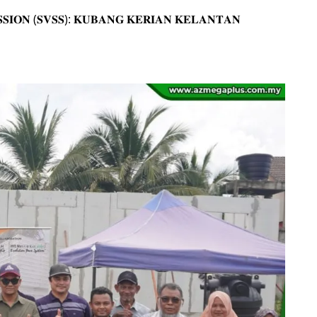
𝐒𝐒𝐈𝐎𝐍 (𝐒𝐕𝐒𝐒): 𝐊𝐔𝐁𝐀𝐍𝐆 𝐊𝐄𝐑𝐈𝐀𝐍 𝐊𝐄𝐋𝐀𝐍𝐓𝐀𝐍