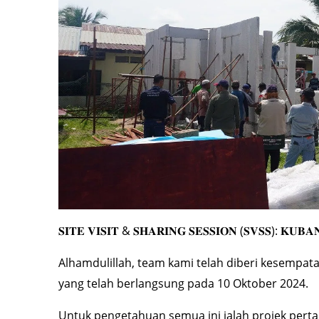
𝐒𝐈𝐓𝐄 𝐕𝐈𝐒𝐈𝐓 & 𝐒𝐇𝐀𝐑𝐈𝐍𝐆 𝐒𝐄𝐒𝐒𝐈𝐎𝐍 (𝐒𝐕𝐒𝐒): 𝐊𝐔𝐁
Alhamdulillah, team kami telah diberi kesempat
yang telah berlangsung pada 10 Oktober 2024.
Untuk pengetahuan semua ini ialah projek per