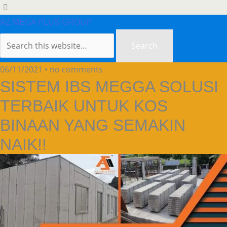
AZ MEGA PLUS GROUP
06/11/2021 • no comments
SISTEM IBS MEGGA SOLUSI
TERBAIK UNTUK KOS
BINAAN YANG SEMAKIN
NAIK!!