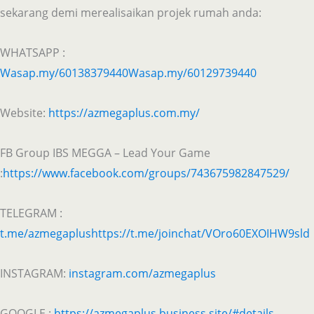
sekarang demi merealisaikan projek rumah anda:
WHATSAPP :
Wasap.my/60138379440
Wasap.my/60129739440
Website:
https://azmegaplus.com.my/
FB Group IBS MEGGA – Lead Your Game
:
https://www.facebook.com/groups/743675982847529/
TELEGRAM :
t.me/azmegaplus
https://t.me/joinchat/VOro60EXOIHW9sld
INSTAGRAM:
instagram.com/azmegaplus
GOOGLE :
https://azmegaplus.business.site/#details