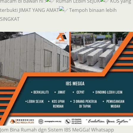
macam di bawah ni :
Rumah LEBIH SEJUK
KOS yang
terbukti JIMAT YANG AMAT
Tempoh binaan lebih
SINGKAT
Jom Bina Rumah dgn Sistem IBS MeGGa! Whatsapp