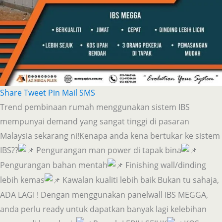
Share
Tweet
Pin
Mail
SMS
Trend pembinaan rumah menggunakan sistem IBS
mempunyai demand yang sangat tinggi di pasaran
Malaysia sekarang ni!Kenapa anda kena bertukar ke sistem
IBS??
Pengurangan man power di tapak bina
Pengurangan bahan mentah
Finishing wall/dinding
lebih kemas
Kawalan kualiti lebih baik Bukan tu sahaja,
ADA LAGI ! Dengan menggunakan panelwall IBS MEGGA,
anda perlu ready untuk dapatkan banyak lagi kelebihan