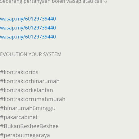
Sebarang pertanyaan boleh wasap atau call 👇
wasap.my/60129739440
wasap.my/60129739440
wasap.my/60129739440
EVOLUTION YOUR SYSTEM
#kontraktoribs
#kontraktorbinarumah
#kontraktorkelantan
#kontraktorrumahmurah
#binarumah6minggu
#pakarcabinet
#BukanBesheeBeshee
#perabutmegaraya