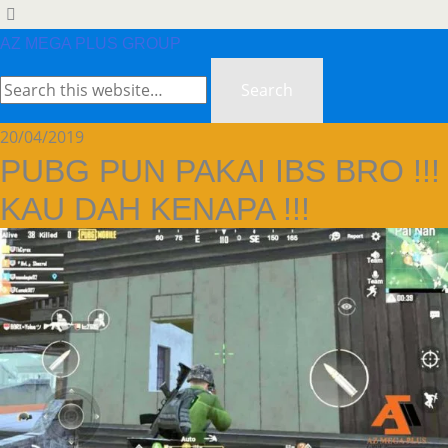
AZ MEGA PLUS GROUP
20/04/2019
PUBG PUN PAKAI IBS BRO !!!
KAU DAH KENAPA !!!