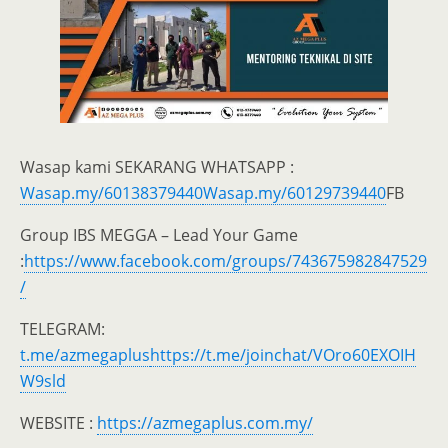
Wasap kami SEKARANG WHATSAPP :
Wasap.my/60138379440
Wasap.my/60129739440
FB
Group IBS MEGGA – Lead Your Game
:
https://www.facebook.com/groups/743675982847529
/
TELEGRAM:
t.me/azmegaplus
https://t.me/joinchat/VOro60EXOIH
W9sld
WEBSITE :
https://azmegaplus.com.my/