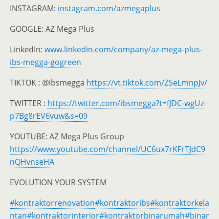
INSTAGRAM:
instagram.com/azmegaplus
GOOGLE: AZ Mega Plus
LinkedIn:
www.linkedin.com/company/az-mega-plus-
ibs-megga-gogreen
TIKTOK : @ibsmegga
https://vt.tiktok.com/ZSeLmnpJv/
TWITTER :
https://twitter.com/ibsmegga?t=fJDC-wgUz-
p7Bg8rEV6vuw&s=09
YOUTUBE: AZ Mega Plus Group
https://www.youtube.com/channel/UC6ux7rKFrTJdC9
nQHvnseHA
EVOLUTION YOUR SYSTEM
#kontraktorrenovation
#kontraktoribs
#kontraktorkela
ntan
#kontraktorinterior
#kontraktorbinarumah
#binar