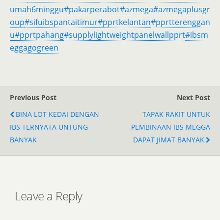
umah6minggu
#pakarperabot
#azmega
#azmegaplusgr
oup
#sifuibspantaitimur
#pprtkelantan
#pprtterenggan
u
#pprtpahang
#supplylightweightpanelwallpprt
#ibsm
eggagogreen
Previous Post
Next Post
BINA LOT KEDAI DENGAN
TAPAK RAKIT UNTUK
IBS TERNYATA UNTUNG
PEMBINAAN IBS MEGGA
BANYAK
DAPAT JIMAT BANYAK
Leave a Reply