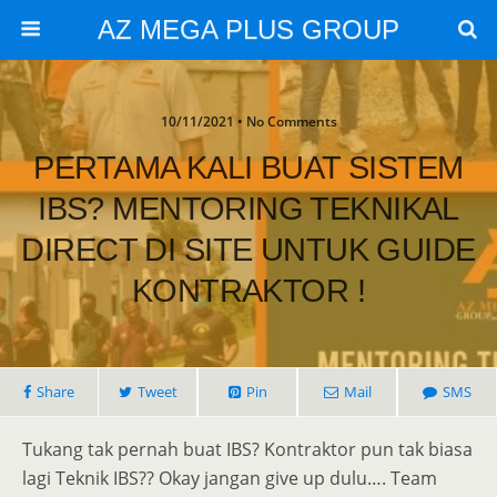
AZ MEGA PLUS GROUP
10/11/2021 • No Comments
PERTAMA KALI BUAT SISTEM
IBS? MENTORING TEKNIKAL
DIRECT DI SITE UNTUK GUIDE
KONTRAKTOR !
Share
Tweet
Pin
Mail
SMS
Tukang tak pernah buat IBS? Kontraktor pun tak biasa
lagi Teknik IBS?? Okay jangan give up dulu…. Team