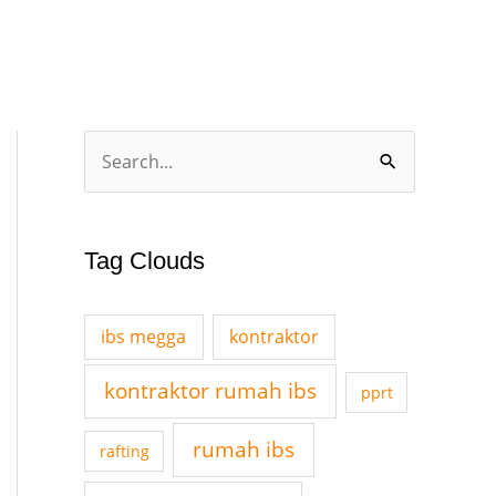
A
S
r
e
c
a
h
Tag Clouds
r
i
c
v
ibs megga
kontraktor
h
e
f
kontraktor rumah ibs
pprt
s
o
rumah ibs
r
rafting
: