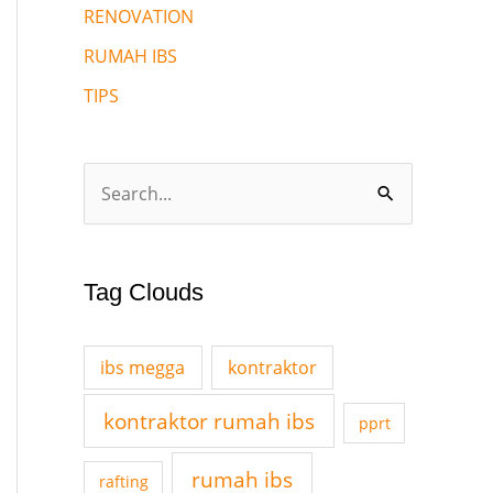
RENOVATION
RUMAH IBS
TIPS
S
e
a
Tag Clouds
r
c
ibs megga
kontraktor
h
f
kontraktor rumah ibs
pprt
o
rumah ibs
r
rafting