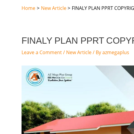
Skip
Home
New Article
FINALY PLAN PPRT COPYRI
to
content
FINALY PLAN PPRT COPY
Post
navigation
Leave a Comment
/
New Article
/ By
azmegaplus