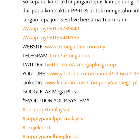
So kepada kontraktor jangan lepas kan peluang.. 
daripada kontraktor PPRT & untuk mengetahui info
Jangan lupa join sesi live bersama Team kami
Wasap.my/60129739440
Wasap.my/60199440166
WEBSITE:
www.azmegaplus.com.my
TELEGRAM:
t.me/azmegaplus
TWITTER:
twitter.com/azmegaplusgroup
YOUTUBE:
www.youtube.com/channel/UC6ux7rK
LinkedIn:
www.linkedin.com/company/az-mega-pl
GOOGLE: AZ Mega Plus
*EVOLUTION YOUR SYSTEM*
#pelanpprtmalaysia
#supplypanelpprtmalaysia
#projekpprt
#supplypanelbangloibs