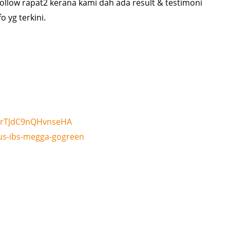
follow rapat2 kerana kami dah ada result & testimoni
 yg terkini.
FrTJdC9nQHvnseHA
us-ibs-megga-gogreen