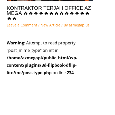
KONTRAKTOR TERJAH OFFICE AZ
MEGA 🔥🔥🔥🔥🔥🔥🔥🔥🔥🔥🔥🔥🔥
🔥🔥
Leave a Comment
/
New Article
/ By
azmegaplus
Warning
: Attempt to read property
"post_mime_type" on int in
/home/azmegapl/public_html/wp-
content/plugins/3d-flipbook-dflip-
lite/inc/post-type.php
on line
234