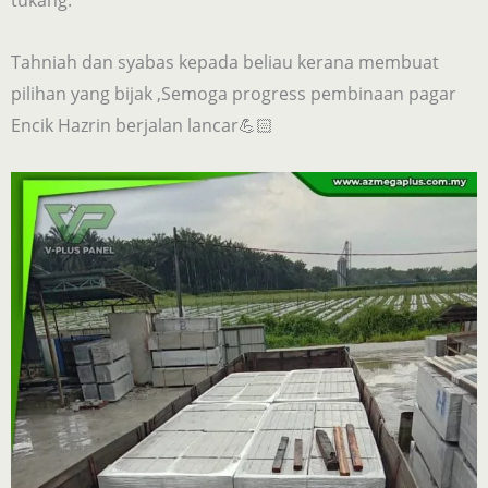
Tahniah dan syabas kepada beliau kerana membuat
pilihan yang bijak ,Semoga progress pembinaan pagar
Encik Hazrin berjalan lancar💪🏻