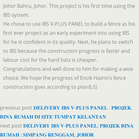
Johor Bahru, Johor. This project is his first time using the
IBS system.
He chose to use IBS V-PLUS PANEL to build a fence as his
first ever project as an early experiment into using IBS
for he is confident in its quality. Next, he plans to switch
to IBS because the construction progress is faster and
labour cost for the hard hats is cheaper.
Congratulations and well done to him for making a wise
choice. We hope the progress of Encik Hazrin’s fence
construction goes according to plan💪🏻
previous post
𝐃𝐄𝐋𝐈𝐕𝐄𝐑𝐘 𝐈𝐁𝐒 𝐕-𝐏𝐋𝐔𝐒 𝐏𝐀𝐍𝐄𝐋 : 𝐏𝐑𝐎𝐉𝐄𝐊
𝐁𝐈𝐍𝐀 𝐑𝐔𝐌𝐀𝐇 𝐃𝐈 𝐒𝐈𝐓𝐄 𝐓𝐔𝐌𝐏𝐀𝐓 𝐊𝐄𝐋𝐀𝐍𝐓𝐀𝐍
next post
𝐃𝐄𝐋𝐈𝐕𝐄𝐑𝐘 𝐈𝐁𝐒 𝐕-𝐏𝐋𝐔𝐒 𝐏𝐀𝐍𝐄𝐋: 𝐏𝐑𝐎𝐉𝐄𝐊 𝐁𝐈𝐍𝐀
𝐑𝐔𝐌𝐀𝐇 : 𝐒𝐈𝐌𝐏𝐀𝐍𝐆 𝐑𝐄𝐍𝐆𝐆𝐀𝐌, 𝐉𝐎𝐇𝐎𝐑