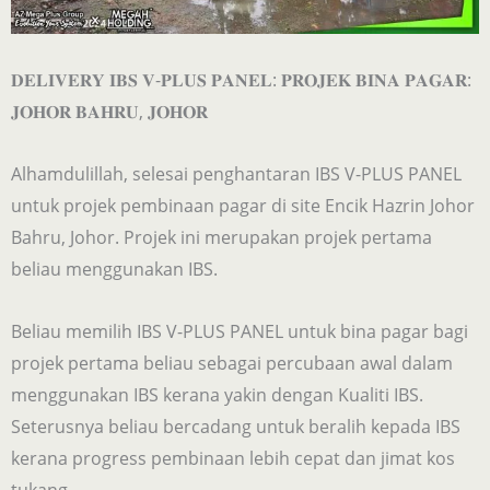
𝐃𝐄𝐋𝐈𝐕𝐄𝐑𝐘 𝐈𝐁𝐒 𝐕-𝐏𝐋𝐔𝐒 𝐏𝐀𝐍𝐄𝐋: 𝐏𝐑𝐎𝐉𝐄𝐊 𝐁𝐈𝐍𝐀 𝐏𝐀𝐆𝐀𝐑:
𝐉𝐎𝐇𝐎𝐑 𝐁𝐀𝐇𝐑𝐔, 𝐉𝐎𝐇𝐎𝐑
Alhamdulillah, selesai penghantaran IBS V-PLUS PANEL
untuk projek pembinaan pagar di site Encik Hazrin Johor
Bahru, Johor. Projek ini merupakan projek pertama
beliau menggunakan IBS.
Beliau memilih IBS V-PLUS PANEL untuk bina pagar bagi
projek pertama beliau sebagai percubaan awal dalam
menggunakan IBS kerana yakin dengan Kualiti IBS.
Seterusnya beliau bercadang untuk beralih kepada IBS
kerana progress pembinaan lebih cepat dan jimat kos
tukang.