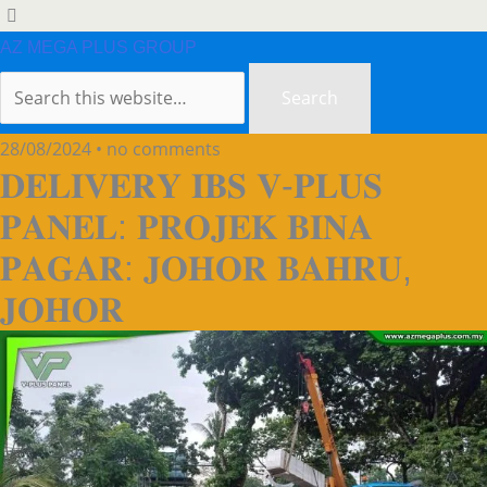
AZ MEGA PLUS GROUP
28/08/2024 • no comments
𝐃𝐄𝐋𝐈𝐕𝐄𝐑𝐘 𝐈𝐁𝐒 𝐕-𝐏𝐋𝐔𝐒
𝐏𝐀𝐍𝐄𝐋: 𝐏𝐑𝐎𝐉𝐄𝐊 𝐁𝐈𝐍𝐀
𝐏𝐀𝐆𝐀𝐑: 𝐉𝐎𝐇𝐎𝐑 𝐁𝐀𝐇𝐑𝐔,
𝐉𝐎𝐇𝐎𝐑