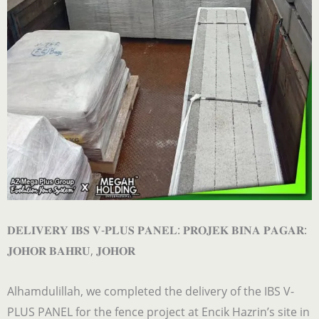
𝐃𝐄𝐋𝐈𝐕𝐄𝐑𝐘 𝐈𝐁𝐒 𝐕-𝐏𝐋𝐔𝐒 𝐏𝐀𝐍𝐄𝐋: 𝐏𝐑𝐎𝐉𝐄𝐊 𝐁𝐈𝐍𝐀 𝐏𝐀𝐆𝐀𝐑:
𝐉𝐎𝐇𝐎𝐑 𝐁𝐀𝐇𝐑𝐔, 𝐉𝐎𝐇𝐎𝐑
Alhamdulillah, we completed the delivery of the IBS V-
PLUS PANEL for the fence project at Encik Hazrin’s site in