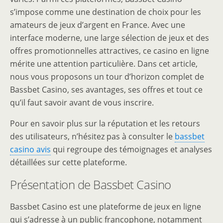
s’impose comme une destination de choix pour les
amateurs de jeux d’argent en France. Avec une
interface moderne, une large sélection de jeux et des
offres promotionnelles attractives, ce casino en ligne
mérite une attention particulière. Dans cet article,
nous vous proposons un tour d’horizon complet de
Bassbet Casino, ses avantages, ses offres et tout ce
qu’il faut savoir avant de vous inscrire.
Pour en savoir plus sur la réputation et les retours
des utilisateurs, n’hésitez pas à consulter le
bassbet
casino avis
qui regroupe des témoignages et analyses
détaillées sur cette plateforme.
Présentation de Bassbet Casino
Bassbet Casino est une plateforme de jeux en ligne
qui s’adresse à un public francophone, notamment