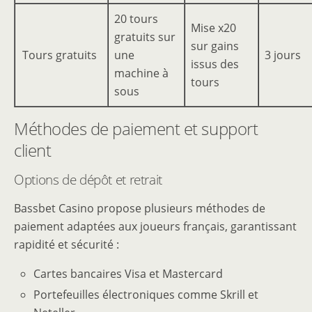
20 tours
Mise x20
gratuits sur
sur gains
Tours gratuits
une
3 jours
issus des
machine à
tours
sous
Méthodes de paiement et support
client
Options de dépôt et retrait
Bassbet Casino propose plusieurs méthodes de
paiement adaptées aux joueurs français, garantissant
rapidité et sécurité :
Cartes bancaires Visa et Mastercard
Portefeuilles électroniques comme Skrill et