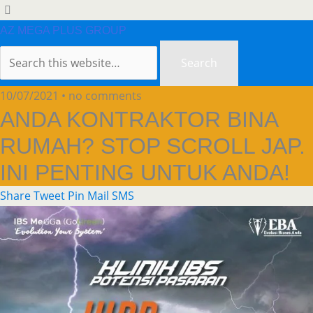
AZ MEGA PLUS GROUP
10/07/2021 • no comments
ANDA KONTRAKTOR BINA
RUMAH? STOP SCROLL JAP.
INI PENTING UNTUK ANDA!
Share
Tweet
Pin
Mail
SMS