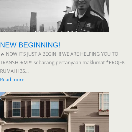
NEW BEGINNING!
🔥 NOW IT’S JUST A BEGIN !!! WE ARE HELPING YOU TO
TRANSFORM !!! sebarang pertanyaan maklumat *PROJEK
RUMAH IBS…
Read more