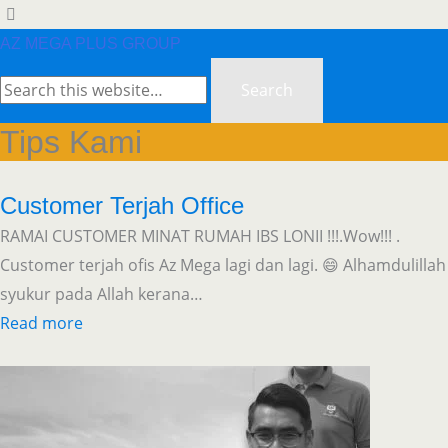
AZ MEGA PLUS GROUP
Tips Kami
Customer Terjah Office
RAMAI CUSTOMER MINAT RUMAH IBS LONII !!!.Wow!!! .
Customer terjah ofis Az Mega lagi dan lagi. 😄 Alhamdulillah
syukur pada Allah kerana…
Read more